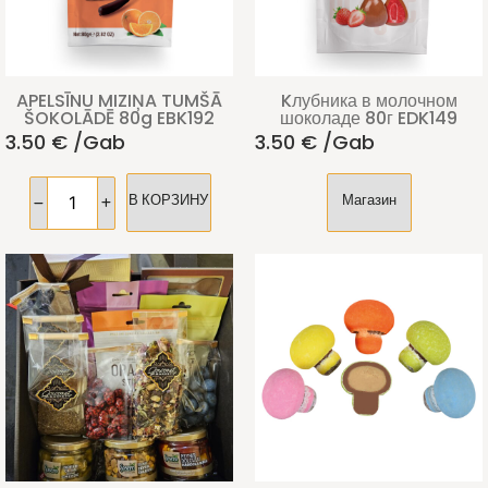
APELSĪNU MIZIŅA TUMŠĀ
Kлубника в молочном
ŠOKOLĀDĒ 80g EBK192
шоколаде 80г EDK149
3.50
€
/gab
3.50
€
/gab
В КОРЗИНУ
Магазин